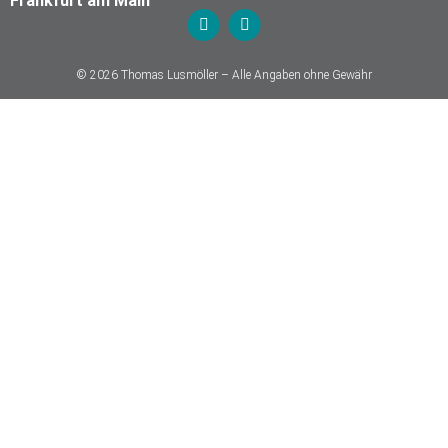
Frankfurt am Main
© 2026 Thomas Lusmöller – Alle Angaben ohne Gewähr