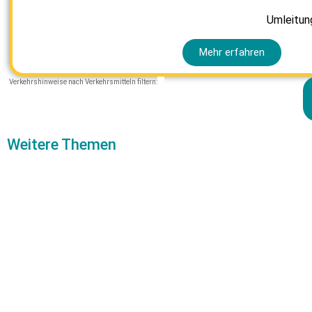
Umleitung
Mehr erfahren
Verkehrshinweise nach Verkehrsmitteln filtern:
Weitere Themen