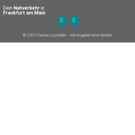
Dein
Nahverkehr
in
Frankfurt am Main
© 2026 Thomas Lusmöller – Alle Angaben ohne Gewähr