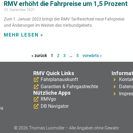
RMV erhöht die Fahrpreise um 1,5 Prozent
29. Dezember 2021
Zum 1. Januar 2022 bringt der RMV-Tarifwechsel neue Fahrpreise
und Änderungen im Westen des Verbundgebiets.
MEHR LESEN »
« zurück
1
2
3
…
5
vorwärts »
RMV Quick Links
Informa
Fahrplanauskunft
Konta
Garantien & Fahrgastrechte
Daten
Nützliche Apps
Impre
RMVgo
DB Navigator
au
© 2026 Thomas Lusmöller – Alle Angaben ohne Gewähr