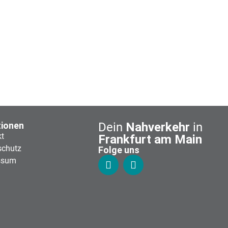
tionen
Dein
Nahverkehr
in
kt
Frankfurt am Main
schutz
Folge uns
ssum