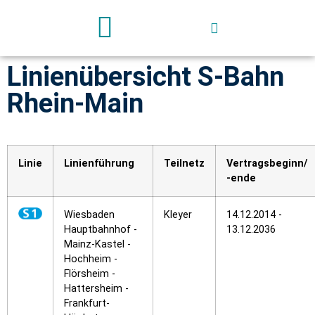
Linienübersicht S-Bahn
Deutschland-Ticket
Rhein-Main
Linie
Linienführung
Teilnetz
Vertragsbeginn/
-ende
Wiesbaden
Kleyer
14.12.2014 -
Hauptbahnhof -
13.12.2036
Mainz-Kastel -
Hochheim -
Flörsheim -
Hattersheim -
Frankfurt-