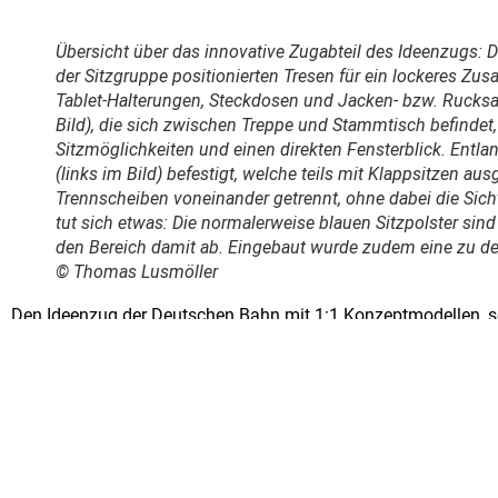
Übersicht über das innovative Zugabteil des Ideenzugs: De
der Sitzgruppe positionierten Tresen für ein lockeres Zu
Tablet-Halterungen, Steckdosen und Jacken- bzw. Rucksac
Bild), die sich zwischen Treppe und Stammtisch befindet, b
Sitzmöglichkeiten und einen direkten Fensterblick. Entla
(links im Bild) befestigt, welche teils mit Klappsitzen aus
Trennscheiben voneinander getrennt, ohne dabei die Sicht
tut sich etwas: Die normalerweise blauen Sitzpolster si
den Bereich damit ab. Eingebaut wurde zudem eine zu de
© Thomas Lusmöller
Den Ideenzug der Deutschen Bahn mit 1:1 Konzeptmodellen, s
Ideenzugs entwickelt verschiedenste Themenwelten für das Reise
und kundenorientierte Lösungen aufzuzeigen, den Nahverkehr 
die umweltfreundliche Bahn zu bewegen. Neben dem IdeenzugR
Züge werden auf Grundlage von Kundenbefragungen ständig w
DB Regio
,
Ideenzug
,
Main-Lahn-Bahn
Keine Kommen