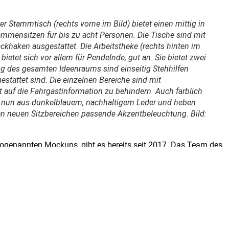
r Stammtisch (rechts vorne im Bild) bietet einen mittig in
sammensitzen für bis zu acht Personen. Die Tische sind mit
khaken ausgestattet. Die Arbeitstheke (rechts hinten im
ietet sich vor allem für Pendelnde, gut an. Sie bietet zwei
ng des gesamten Ideenraums sind einseitig Stehhilfen
gestattet sind. Die einzelnen Bereiche sind mit
 auf die Fahrgastinformation zu behindern. Auch farblich
nd nun aus dunkelblauem, nachhaltigem Leder und heben
n neuen Sitzbereichen passende Akzentbeleuchtung. Bild:
ogenannten Mockups, gibt es bereits seit 2017. Das Team des
n der Zukunft und macht diese erlebar. Ziel ist es, flexible
attraktiver zu gestalten und Menschen zu einem Umstieg auf
egio gibt es seit Sommer 2021 auch den IdeenzugCity. Die
eiterentwickelt.
tare