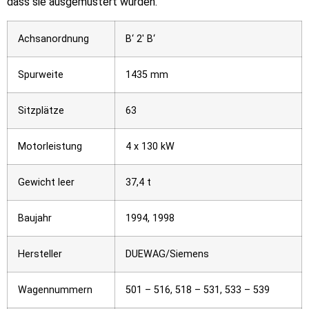
dass sie ausgemustert wurden.
Achsanordnung
B‘ 2′ B‘
Spurweite
1435 mm
Sitzplätze
63
Motorleistung
4 x 130 kW
Gewicht leer
37,4 t
Baujahr
1994, 1998
Hersteller
DUEWAG/Siemens
Wagennummern
501 – 516, 518 – 531, 533 – 539