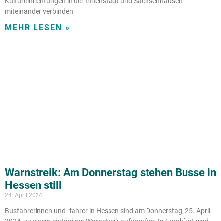
Kultureinrichtungen in der Innenstadt und Sachsenhausen
miteinander verbinden.
MEHR LESEN »
Warnstreik: Am Donnerstag stehen Busse in
Hessen still
24. April 2024
Busfahrerinnen und -fahrer in Hessen sind am Donnerstag, 25. April
2024, zu einem eintägigen Warnstreik aufgerufen. In Frankfurt sind