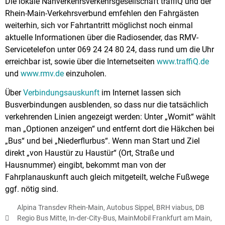
Die lokale Nahverkehrsverkehrsgesellschaft traffiQ und der
Rhein-Main-Verkehrsverbund emfehlen den Fahrgästen
weiterhin, sich vor Fahrtantritt möglichst noch einmal
aktuelle Informationen über die Radiosender, das RMV-
Servicetelefon unter 069 24 24 80 24, dass rund um die Uhr
erreichbar ist, sowie über die Internetseiten
www.traffiQ.de
und
www.rmv.de
einzuholen.
Über
Verbindungsauskunft
im Internet lassen sich
Busverbindungen ausblenden, so dass nur die tatsächlich
verkehrenden Linien angezeigt werden: Unter „Womit“ wählt
man „Optionen anzeigen“ und entfernt dort die Häkchen bei
„Bus“ und bei „Niederflurbus“. Wenn man Start und Ziel
direkt „von Haustür zu Haustür“ (Ort, Straße und
Hausnummer) eingibt, bekommt man von der
Fahrplanauskunft auch gleich mitgeteilt, welche Fußwege
ggf. nötig sind.
Alpina Transdev Rhein-Main
,
Autobus Sippel
,
BRH viabus
,
DB
Regio Bus Mitte
,
In-der-City-Bus
,
MainMobil Frankfurt am Main
,