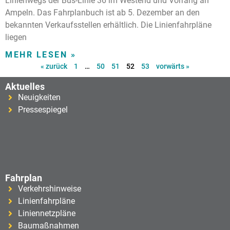
Linienwegs der Bus-Linie 36 im Westend und Vorrang an
Ampeln. Das Fahrplanbuch ist ab 5. Dezember an den
bekannten Verkaufsstellen erhältlich. Die Linienfahrpläne
liegen
MEHR LESEN »
« zurück
1
…
50
51
52
53
vorwärts »
Aktuelles
Neuigkeiten
Pressespiegel
Fahrplan
Verkehrshinweise
Linienfahrpläne
Liniennetzpläne
Baumaßnahmen