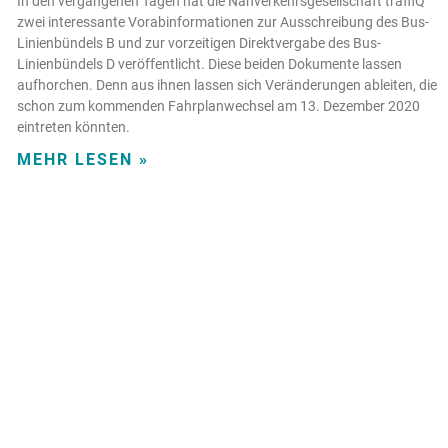
In den vergangenen Tagen hat die Nahverkehrsgesellschaft traffiQ
zwei interessante Vorabinformationen zur Ausschreibung des Bus-
Linienbündels B und zur vorzeitigen Direktvergabe des Bus-
Linienbündels D veröffentlicht. Diese beiden Dokumente lassen
aufhorchen. Denn aus ihnen lassen sich Veränderungen ableiten, die
schon zum kommenden Fahrplanwechsel am 13. Dezember 2020
eintreten könnten.
MEHR LESEN »