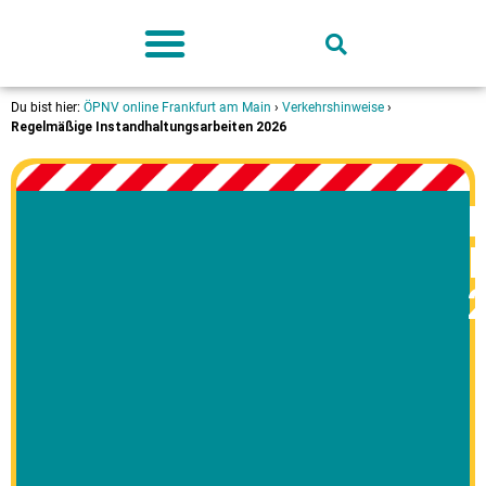
Deutschland-Ticket
Du bist hier:
ÖPNV online Frankfurt am Main
›
Verkehrshinweise
›
Regelmäßige Instandhaltungsarbeiten 2026