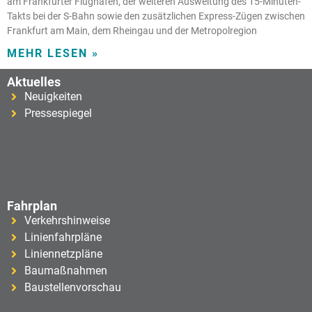
am Frankfurter Flughafen, der weiteren Ausweitung des 15-Minuten-
Takts bei der S-Bahn sowie den zusätzlichen Express-Zügen zwischen
Frankfurt am Main, dem Rheingau und der Metropolregion
MEHR LESEN »
Aktuelles
Neuigkeiten
Pressespiegel
Fahrplan
Verkehrshinweise
Linienfahrpläne
Liniennetzpläne
Baumaßnahmen
Baustellenvorschau