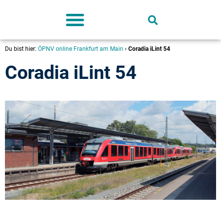
Deutschland-Ticket
Du bist hier:
ÖPNV online Frankfurt am Main
›
Coradia iLint 54
Coradia iLint 54