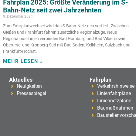
Fahrplan 2025: Größte Veränderung im S-
Bahn-Netz seit zwei Jahrzehnten
9. Dezember 2024
Zum Fahrplanwechsel wird das S-Bahn-Netz neu sortiert. Zwischen
Gießen und Frankfurt fahren zusätzliche Regionalzüge. Neue
Regionalbus-Linien verbinden Bad Homburg und Bad Vilbel sowie
Oberursel und Kronberg Süd mit Bad Soden, Kelkheim, Sulzbach und
Frankfurt-Höchst.
MEHR LESEN »
Aktuelles
Fahrplan
Neuigkeiten
Verkehrshinweise
Pressespiegel
Linienfahrpläne
Liniennetzpläne
Baumaßnahmen
Baustellenvorsch