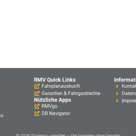
RMV Quick Links
Informat
Fahrplanauskunft
Konta
Garantien & Fahrgastrechte
Daten
Nützliche Apps
Impre
RMVgo
DB Navigator
au
© 2026 Thomas Lusmöller – Alle Angaben ohne Gewähr