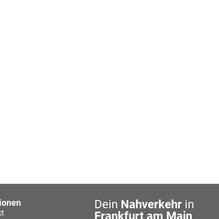
ionen
Dein
Nahverkehr
in
kt
Frankfurt am Main