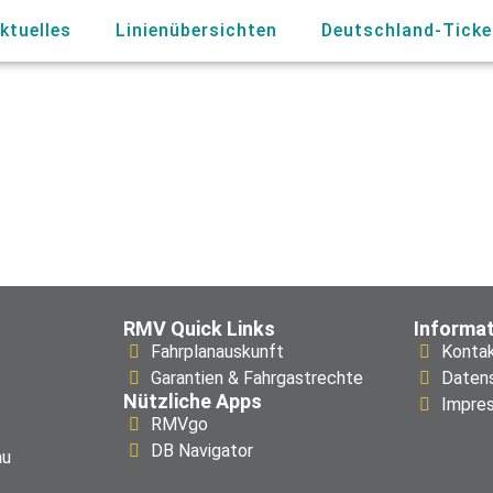
ktuelles
Linienübersichten
Deutschland-Ticke
RMV Quick Links
Informa
Fahrplanauskunft
Konta
Garantien & Fahrgastrechte
Daten
Nützliche Apps
Impre
RMVgo
DB Navigator
au