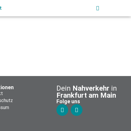
t
tionen
Dein
Nahverkehr
in
kt
Frankfurt am Main
schutz
Folge uns
ssum