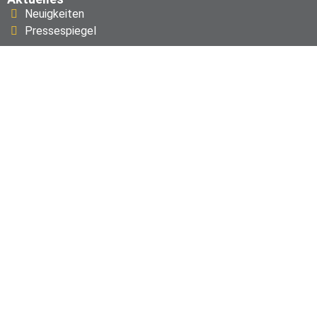
Neuigkeiten
Pressespiegel
Fahrplan
Verkehrshinweise
Linienfahrpläne
Liniennetzpläne
Baumaßnahmen
Baustellenvorschau
RMV Quick Links
Fahrplanauskunft
Garantien & Fahrgastrechte
Nützliche Apps
RMVgo